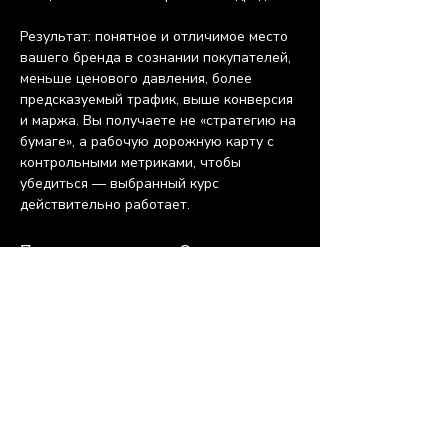
Результат: понятное и отличимое место 
вашего бренда в сознании покупателей, 
меньше ценового давления, более 
предсказуемый трафик, выше конверсия 
и маржа. Вы получаете не «стратегию на 
бумаге», а рабочую дорожную карту с 
контрольными метриками, чтобы 
убедиться — выбранный курс 
действительно работает.
Предыдущая
Следующая
PREMIER
Marketing Consulting Agency