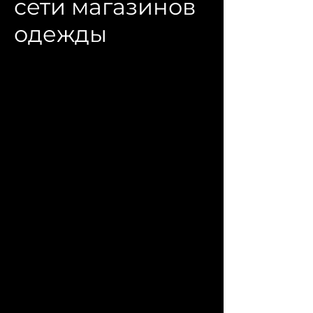
сети магазинов
одежды
Ребрендинг сети магазинов
"Красивая" (Elny), Санкт-Петербург
Заказчик:
ООО «Смарт»
2018
Дизайнер:
М. Арешкова
Для сети магазинов женской
одежды российского производства
"Красивая" (Санкт-Петербург), на
основе ранее определенной
стратегии позиционирования, был
произведен ребрендинг. В
качестве нового названия для сети
было выбрано название