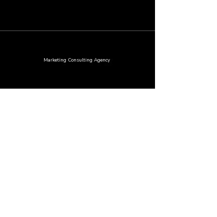
PREMIER
Marketing Consulting Agency
Вместе
добьемся
большего!
Оставить заявку
Инфо
ask@extrovert.online