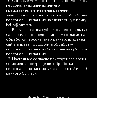
10. Согласие может быть отозвано субъектом
персональных данных или его
представителем путем направления
заявления об отзыве согласия на обработку
персональных данных на электронную почту:
hello@prmrt.ru
11. В случае отзыва субъектом персональных
данных или его представителем согласия на
обработку персональных данных, владелец
сайта вправе продолжить обработку
персональных данных без согласия субъекта
персональных данных
12. Настоящее согласие действует все время
до момента прекращения обработки
персональных данных, указанных в п.7 и п.10
данного Согласия.
PREMIER
Marketing Consulting Agency
Вместе
добьемся
большего!